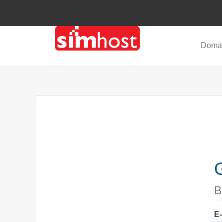
Doma
G
B
E