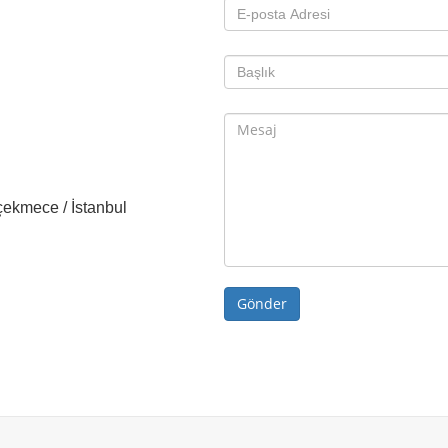
çekmece / İstanbul
Gönder